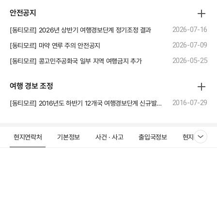
안전공지
[동티모르] 2026년 상반기 여행경보단계 정기조정 결과
2026-07-16
[동티모르] 마약 연루 주의 안전공지
2026-07-09
[동티모르] 콩고민주공화국 일부 지역 여행금지 추가
2026-05-25
여행 경보 조정
[동티모르] 2016년도 하반기 12개국 여행경보단계 신규발령 및 조정(가봉, 동티모르, 러시아, 멕시코, 미국, 방글라데시, 상투메 프린시페, 알제리, 에콰도르, 일본, 콜롬비아, 필리핀)
2016-07-29
현지연락처
기본정보
사건 · 사고
출입국정보
현지문화