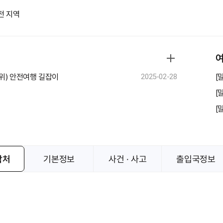
전 지역
여
라위) 안전여행 길잡이
[
2025-02-28
[
락처
기본정보
사건 · 사고
출입국정보