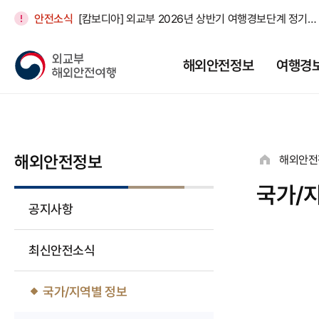
안전소식
[캄보디아] 외교부 2026년 상반기 여행경보단계 정기조정
[엘살바도르] 특별여행주의보 연장(16개국)
해외안전정보
여행경
[호주] [안전공지] 8월 호주 경찰 음주·약물운전 및 교통법규 집중 단속 안내
[모로코] [안전공지] 모로코 일부 지역 폭염 관련 안전 유의
[일본] 우익단체 활동 관련 안전 유의 공지(26. 8. 6.)
해외안전정보
해외안전
국가/
공지사항
최신안전소식
국가/지역별 정보