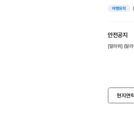
여행유의
안전공지
[말라위] (말
현지연