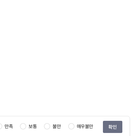
만족
보통
불만
매우불만