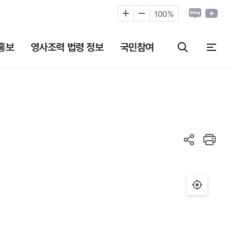
100
%
홍보
영사조력 법령 정보
국민참여