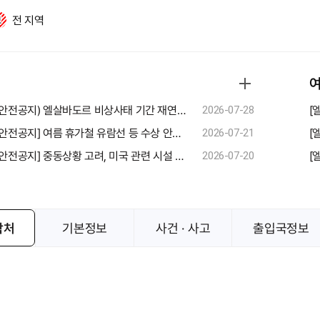
전 지역
보
여
[엘살바도르] (안전공지) 엘살바도르 비상사태 기간 재연장(2026.7.30.~2026.8.28.)
[
2026-07-28
[엘살바도르] [안전공지] 여름 휴가철 유람선 등 수상 안전사고 주의
[
2026-07-21
[엘살바도르] [안전공지] 중동상황 고려, 미국 관련 시설 및 행사장 등 방문 및 접근 주의
2026-07-20
락처
기본정보
사건 · 사고
출입국정보