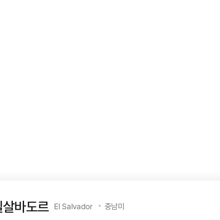
엘살바도르
El Salvador
중남미