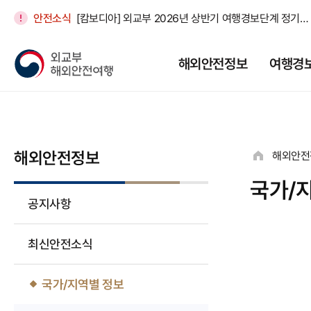
안전소식
[캄보디아] 외교부 2026년 상반기 여행경보단계 정기조정
[엘살바도르] 특별여행주의보 연장(16개국)
해외안전정보
여행경
[호주] [안전공지] 8월 호주 경찰 음주·약물운전 및 교통법규 집중 단속 안내
[모로코] [안전공지] 모로코 일부 지역 폭염 관련 안전 유의
[일본] 우익단체 활동 관련 안전 유의 공지(26. 8. 6.)
해외안전정보
해외안전
국가/
공지사항
최신안전소식
국가/지역별 정보