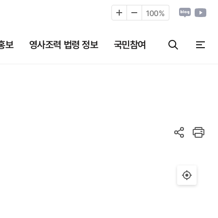
100
%
홍보
영사조력 법령 정보
국민참여