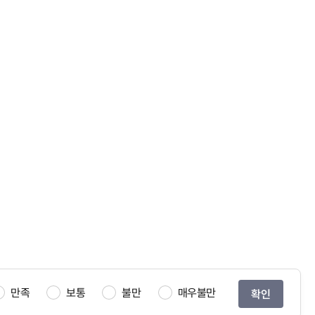
만족
보통
불만
매우불만