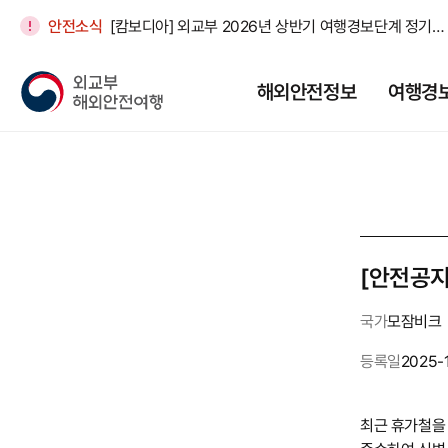
안전소식
[캄보디아] 외교부 2026년 상반기 여행경보단계 정기조정
[엘살바도르] 특별여행주의보 연장(16개국)
해외안전정보
여행경
[중국] 베이징 서우두공항 아시아나항공 터미널 변경 안내(제3터미널 -> 제2터미널)
[인도네시아] [대사관 안전공지] 자카르타 시위 주의 안내(8/
[일본] 우익단체 활동 관련 안전 유의 공지(26. 8. 6.)
[안전공지
국가
모잠비크
등록일
2025-
최근 휴가철을 