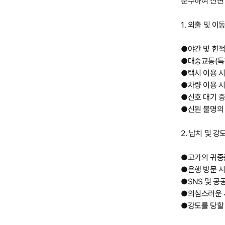
준수하여 신변
1. 외출 및 이
●야간 및 한적
●대중교통(특
●택시 이용 
●차량 이용 시
●신호 대기 중
●신원 불명의 
2. 납치 및 강
●고가의 귀중품
●은행 방문 시
●SNS 및 공
●의심스러운 
●강도를 당할 