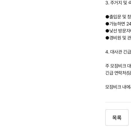
3. 주거지 및
●출입문 및 창
●가능하면 2
●낯선 방문자나
●경비원 및 
4. 대사관 긴
주 모잠비크 대한
긴급 연락처(당직
모잠비크 내에
목록