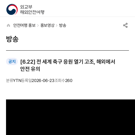
안전여행 홍보
홍보영상
방송
방송
[6.22] 전 세계 축구 응원 열기 고조, 해외에서
공지
안전 유의
분류
YTN
등록일
2026-06-23
조회수
260